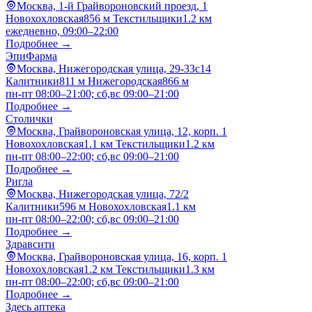
Москва, 1-й Грайвороновский проезд, 1
Новохохловская
856 м
Текстильщики
1.2 км
ежедневно, 09:00–22:00
Подробнее →
ЭпиФарма
Москва, Нижегородская улица, 29-33с14
Калитники
811 м
Нижегородская
866 м
пн-пт 08:00–21:00; сб,вс 09:00–21:00
Подробнее →
Столички
Москва, Грайвороновская улица, 12, корп. 1
Новохохловская
1.1 км
Текстильщики
1.2 км
пн-пт 08:00–22:00; сб,вс 09:00–21:00
Подробнее →
Ригла
Москва, Нижегородская улица, 72/2
Калитники
596 м
Новохохловская
1.1 км
пн-пт 08:00–22:00; сб,вс 09:00–21:00
Подробнее →
Здравсити
Москва, Грайвороновская улица, 16, корп. 1
Новохохловская
1.2 км
Текстильщики
1.3 км
пн-пт 08:00–22:00; сб,вс 09:00–21:00
Подробнее →
Здесь аптека