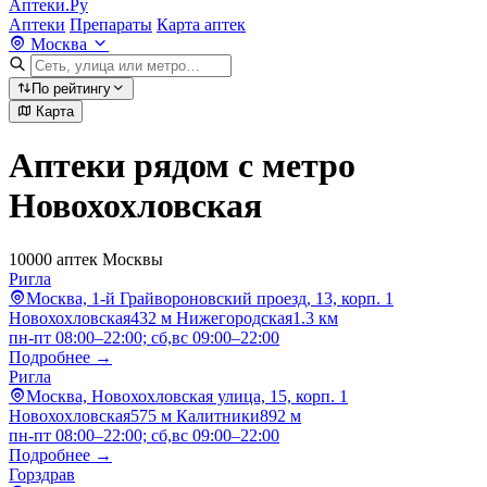
Аптеки.Ру
Аптеки
Препараты
Карта аптек
Москва
По рейтингу
Карта
Аптеки рядом с метро
Новохохловская
10000 аптек Москвы
Ригла
Москва, 1-й Грайвороновский проезд, 13, корп. 1
Новохохловская
432 м
Нижегородская
1.3 км
пн-пт 08:00–22:00; сб,вс 09:00–22:00
Подробнее →
Ригла
Москва, Новохохловская улица, 15, корп. 1
Новохохловская
575 м
Калитники
892 м
пн-пт 08:00–22:00; сб,вс 09:00–22:00
Подробнее →
Горздрав