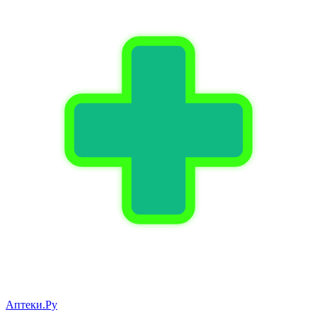
Аптеки.Ру