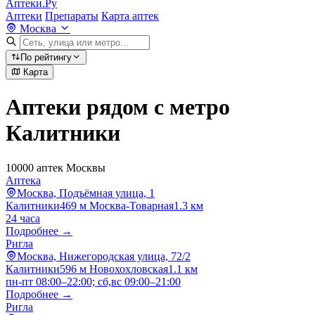
Аптеки.Ру
Аптеки
Препараты
Карта аптек
Москва
По рейтингу
Карта
Аптеки рядом с метро
Калитники
10000 аптек Москвы
Аптека
Москва, Подъёмная улица, 1
Калитники
469 м
Москва-Товарная
1.3 км
24 часа
Подробнее →
Ригла
Москва, Нижегородская улица, 72/2
Калитники
596 м
Новохохловская
1.1 км
пн-пт 08:00–22:00; сб,вс 09:00–21:00
Подробнее →
Ригла