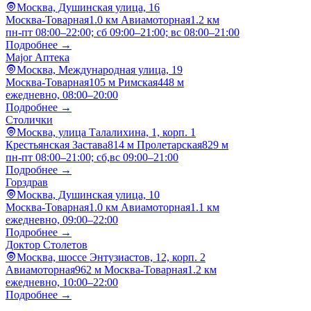
Москва, Душинская улица, 16
Москва-Товарная
1.0 км
Авиамоторная
1.2 км
пн-пт 08:00–22:00; сб 09:00–21:00; вс 08:00–21:00
Подробнее →
Major Аптека
Москва, Международная улица, 19
Москва-Товарная
105 м
Римская
448 м
ежедневно, 08:00–20:00
Подробнее →
Столички
Москва, улица Талалихина, 1, корп. 1
Крестьянская Застава
814 м
Пролетарская
829 м
пн-пт 08:00–21:00; сб,вс 09:00–21:00
Подробнее →
Горздрав
Москва, Душинская улица, 10
Москва-Товарная
1.0 км
Авиамоторная
1.1 км
ежедневно, 09:00–22:00
Подробнее →
Доктор Столетов
Москва, шоссе Энтузиастов, 12, корп. 2
Авиамоторная
962 м
Москва-Товарная
1.2 км
ежедневно, 10:00–22:00
Подробнее →