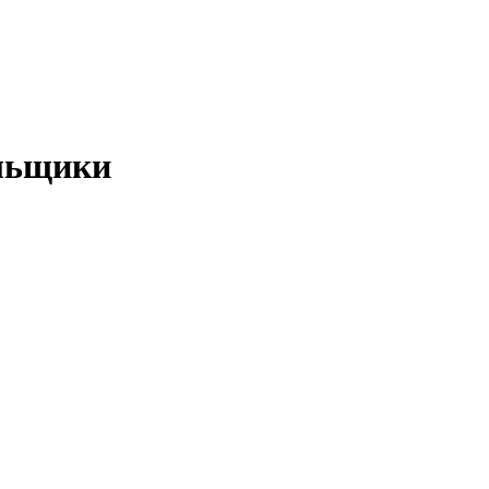
ильщики