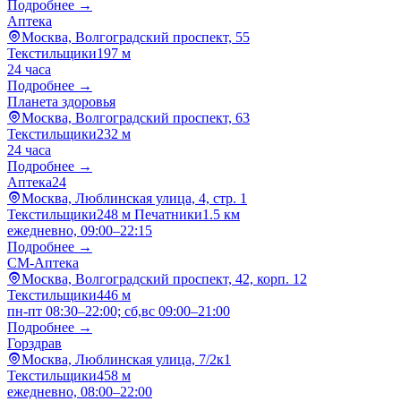
Подробнее →
Аптека
Москва, Волгоградский проспект, 55
Текстильщики
197 м
24 часа
Подробнее →
Планета здоровья
Москва, Волгоградский проспект, 63
Текстильщики
232 м
24 часа
Подробнее →
Аптека24
Москва, Люблинская улица, 4, стр. 1
Текстильщики
248 м
Печатники
1.5 км
ежедневно, 09:00–22:15
Подробнее →
СМ-Аптека
Москва, Волгоградский проспект, 42, корп. 12
Текстильщики
446 м
пн-пт 08:30–22:00; сб,вс 09:00–21:00
Подробнее →
Горздрав
Москва, Люблинская улица, 7/2к1
Текстильщики
458 м
ежедневно, 08:00–22:00