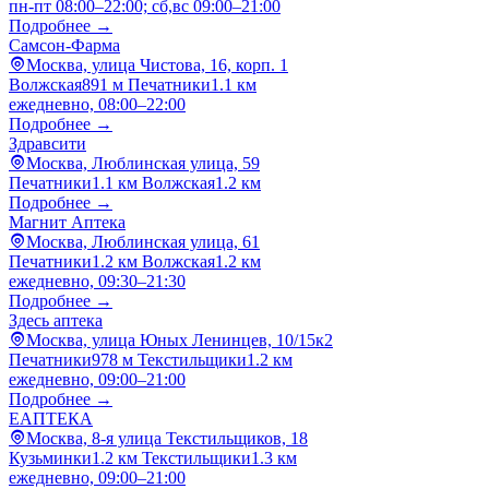
пн-пт 08:00–22:00; сб,вс 09:00–21:00
Подробнее →
Самсон-Фарма
Москва, улица Чистова, 16, корп. 1
Волжская
891 м
Печатники
1.1 км
ежедневно, 08:00–22:00
Подробнее →
Здравсити
Москва, Люблинская улица, 59
Печатники
1.1 км
Волжская
1.2 км
Подробнее →
Магнит Аптека
Москва, Люблинская улица, 61
Печатники
1.2 км
Волжская
1.2 км
ежедневно, 09:30–21:30
Подробнее →
Здесь аптека
Москва, улица Юных Ленинцев, 10/15к2
Печатники
978 м
Текстильщики
1.2 км
ежедневно, 09:00–21:00
Подробнее →
ЕАПТЕКА
Москва, 8-я улица Текстильщиков, 18
Кузьминки
1.2 км
Текстильщики
1.3 км
ежедневно, 09:00–21:00