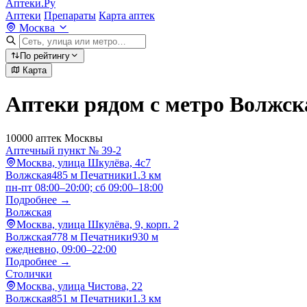
Аптеки.Ру
Аптеки
Препараты
Карта аптек
Москва
По рейтингу
Карта
Аптеки рядом с метро Волжск
10000 аптек Москвы
Аптечный пункт № 39-2
Москва, улица Шкулёва, 4с7
Волжская
485 м
Печатники
1.3 км
пн-пт 08:00–20:00; сб 09:00–18:00
Подробнее →
Волжская
Москва, улица Шкулёва, 9, корп. 2
Волжская
778 м
Печатники
930 м
ежедневно, 09:00–22:00
Подробнее →
Столички
Москва, улица Чистова, 22
Волжская
851 м
Печатники
1.3 км