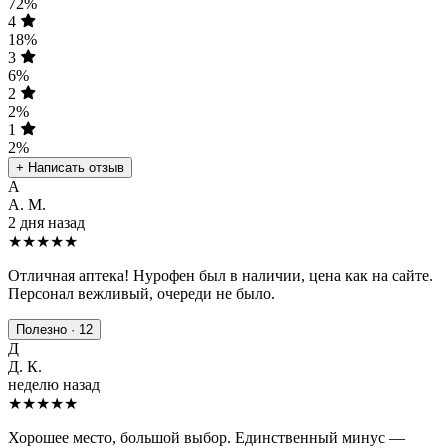
72%
4
18%
3
6%
2
2%
1
2%
+ Написать отзыв
А
А. М.
2 дня назад
★★★★★
Отличная аптека! Нурофен был в наличии, цена как на сайте.
Персонал вежливый, очереди не было.
Полезно · 12
Д
Д. К.
неделю назад
★★★★
★
Хорошее место, большой выбор. Единственный минус —