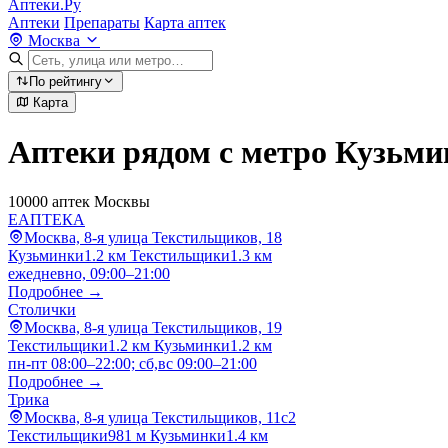
Аптеки.Ру
Аптеки
Препараты
Карта аптек
Москва
По рейтингу
Карта
Аптеки рядом с метро Кузьм
10000 аптек Москвы
ЕАПТЕКА
Москва, 8-я улица Текстильщиков, 18
Кузьминки
1.2 км
Текстильщики
1.3 км
ежедневно, 09:00–21:00
Подробнее →
Столички
Москва, 8-я улица Текстильщиков, 19
Текстильщики
1.2 км
Кузьминки
1.2 км
пн-пт 08:00–22:00; сб,вс 09:00–21:00
Подробнее →
Трика
Москва, 8-я улица Текстильщиков, 11с2
Текстильщики
981 м
Кузьминки
1.4 км