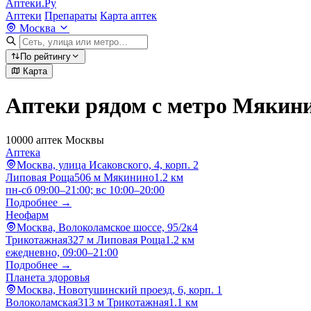
Аптеки.Ру
Аптеки
Препараты
Карта аптек
Москва
По рейтингу
Карта
Аптеки рядом с метро Мякин
10000 аптек Москвы
Аптека
Москва, улица Исаковского, 4, корп. 2
Липовая Роща
506 м
Мякинино
1.2 км
пн-сб 09:00–21:00; вс 10:00–20:00
Подробнее →
Неофарм
Москва, Волоколамское шоссе, 95/2к4
Трикотажная
327 м
Липовая Роща
1.2 км
ежедневно, 09:00–21:00
Подробнее →
Планета здоровья
Москва, Новотушинский проезд, 6, корп. 1
Волоколамская
313 м
Трикотажная
1.1 км