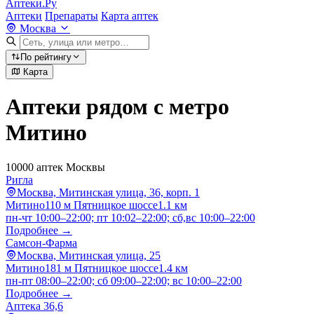
Аптеки.Ру
Аптеки
Препараты
Карта аптек
Москва
По рейтингу
Карта
Аптеки рядом с метро
Митино
10000 аптек Москвы
Ригла
Москва, Митинская улица, 36, корп. 1
Митино
110 м
Пятницкое шоссе
1.1 км
пн-чт 10:00–22:00; пт 10:02–22:00; сб,вс 10:00–22:00
Подробнее →
Самсон-Фарма
Москва, Митинская улица, 25
Митино
181 м
Пятницкое шоссе
1.4 км
пн-пт 08:00–22:00; сб 09:00–22:00; вс 10:00–22:00
Подробнее →
Аптека 36,6