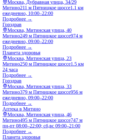
Москва, Дубравная улица, 34/29
Митино
211 м
Пятницкое шоссе
1.1 км
ежедневно, 10:00–22:00
Подробнее →
Горздрав
Москва, Митинская улица, 40
Митино
249 м
Пятницкое шоссе
974 м
ежедневно, 09:00–22:00
Подробнее →
Планета здоровья
Москва, Митинская улица, 23
Митино
250 м
Пятницкое шоссе
1.5 км
24 часа
Подробнее →
Горздрав
Москва, Митинская улица, 33
Митино
379 м
Пятницкое шоссе
956 м
ежедневно, 09:00–22:00
Подробнее →
Аптека в Митино
Москва, Митинская улица, 46
Митино
495 м
Пятницкое шоссе
747 м
пн-пт 08:00–22:00; сб,вс 09:00–21:00
Подробнее →
Планета здоровья