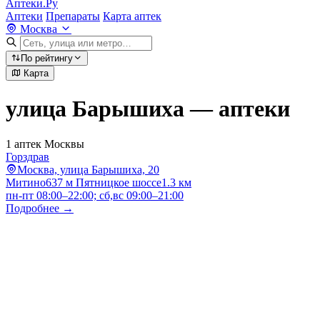
Аптеки.Ру
Аптеки
Препараты
Карта аптек
Москва
По рейтингу
Карта
улица Барышиха — аптеки
1 аптек Москвы
Горздрав
Москва, улица Барышиха, 20
Митино
637 м
Пятницкое шоссе
1.3 км
пн-пт 08:00–22:00; сб,вс 09:00–21:00
Подробнее →