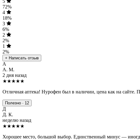
5
72%
4
18%
3
6%
2
2%
1
2%
+ Написать отзыв
А
А. М.
2 дня назад
★★★★★
Отличная аптека! Нурофен был в наличии, цена как на сайте. 
Полезно · 12
Д
Д. К.
неделю назад
★★★★
★
Хорошее место, большой выбор. Единственный минус — иногда