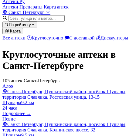
Аптеки.Ру
Аптеки
Препараты
Карта аптек
Санкт-Петербург
По рейтингу
Карта
Все аптеки
🕐
Круглосуточно
🚚
С доставкой
💰
Дискаунтеры
Круглосуточные аптеки в
Санкт-Петербурге
105 аптек Санкт-Петербурга
Алоэ
Санкт-Петербург, Пушкинский район, посёлок Шушары,
территория Славянка, Ростовская улица, 13-15
Шушары
9.2 км
24 часа
Подробнее →
Невис
Санкт-Петербург, Пушкинский район, посёлок Шушары,
территория Славянка, Колпинское шоссе, 32
Шушары
9.5 км