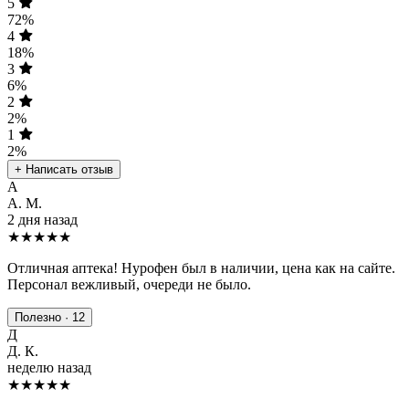
5
72%
4
18%
3
6%
2
2%
1
2%
+ Написать отзыв
А
А. М.
2 дня назад
★★★★★
Отличная аптека! Нурофен был в наличии, цена как на сайте.
Персонал вежливый, очереди не было.
Полезно · 12
Д
Д. К.
неделю назад
★★★★
★