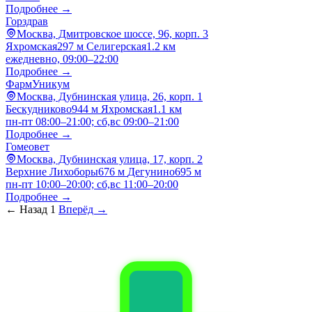
Подробнее →
Горздрав
Москва, Дмитровское шоссе, 96, корп. 3
Яхромская
297 м
Селигерская
1.2 км
ежедневно, 09:00–22:00
Подробнее →
ФармУникум
Москва, Дубнинская улица, 26, корп. 1
Бескудниково
944 м
Яхромская
1.1 км
пн-пт 08:00–21:00; сб,вс 09:00–21:00
Подробнее →
Гомеовет
Москва, Дубнинская улица, 17, корп. 2
Верхние Лихоборы
676 м
Дегунино
695 м
пн-пт 10:00–20:00; сб,вс 11:00–20:00
Подробнее →
← Назад
1
Вперёд →