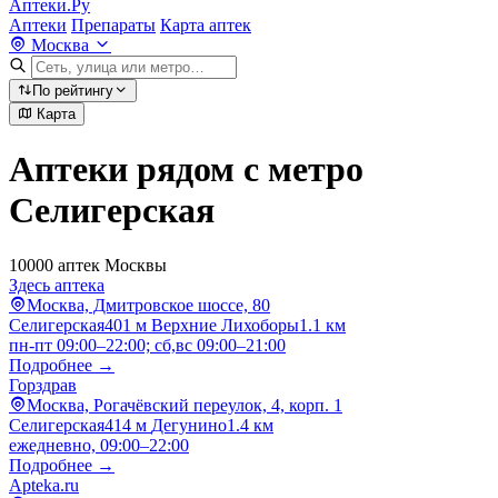
Аптеки.Ру
Аптеки
Препараты
Карта аптек
Москва
По рейтингу
Карта
Аптеки рядом с метро
Селигерская
10000 аптек Москвы
Здесь аптека
Москва, Дмитровское шоссе, 80
Селигерская
401 м
Верхние Лихоборы
1.1 км
пн-пт 09:00–22:00; сб,вс 09:00–21:00
Подробнее →
Горздрав
Москва, Рогачёвский переулок, 4, корп. 1
Селигерская
414 м
Дегунино
1.4 км
ежедневно, 09:00–22:00
Подробнее →
Apteka.ru