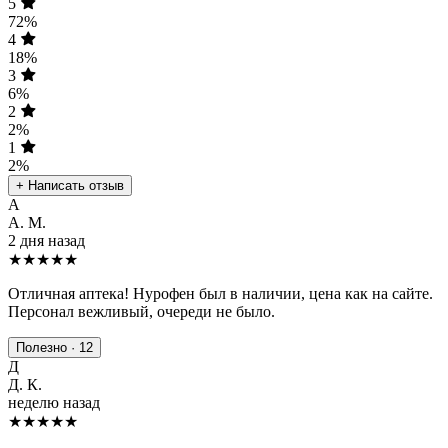
5
72%
4
18%
3
6%
2
2%
1
2%
+ Написать отзыв
А
А. М.
2 дня назад
★★★★★
Отличная аптека! Нурофен был в наличии, цена как на сайте.
Персонал вежливый, очереди не было.
Полезно · 12
Д
Д. К.
неделю назад
★★★★
★