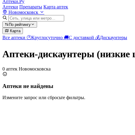
Аптеки.Ру
Аптеки
Препараты
Карта аптек
Новомосковск
По рейтингу
Карта
Все аптеки
🕐
Круглосуточно
🚚
С доставкой
💰
Дискаунтеры
Аптеки-дискаунтеры (низкие 
0 аптек Новомосковска
Аптеки не найдены
Измените запрос или сбросьте фильтры.