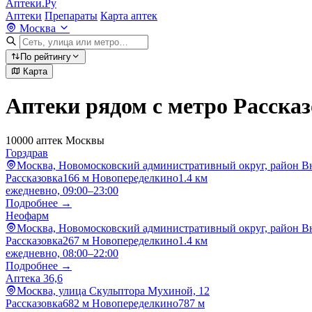
Аптеки.Ру
Аптеки
Препараты
Карта аптек
Москва
По рейтингу
Карта
Аптеки рядом с метро Расска
10000 аптек Москвы
Горздрав
Москва, Новомосковский административный округ, район Вн
Рассказовка
166 м
Новопеределкино
1.4 км
ежедневно, 09:00–23:00
Подробнее →
Неофарм
Москва, Новомосковский административный округ, район В
Рассказовка
267 м
Новопеределкино
1.4 км
ежедневно, 08:00–22:00
Подробнее →
Аптека 36,6
Москва, улица Скульптора Мухиной, 12
Рассказовка
682 м
Новопеределкино
787 м