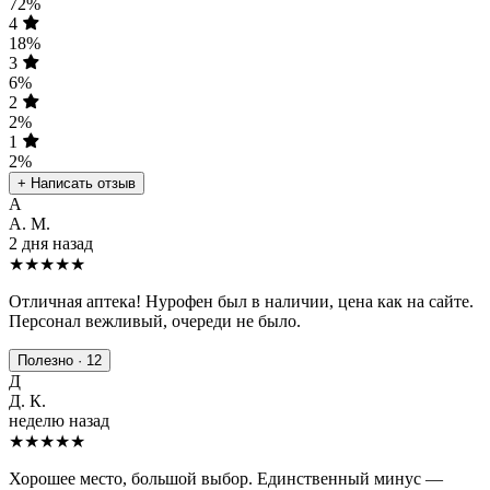
72%
4
18%
3
6%
2
2%
1
2%
+ Написать отзыв
А
А. М.
2 дня назад
★★★★★
Отличная аптека! Нурофен был в наличии, цена как на сайте.
Персонал вежливый, очереди не было.
Полезно · 12
Д
Д. К.
неделю назад
★★★★
★
Хорошее место, большой выбор. Единственный минус —