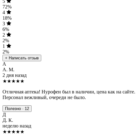
5
72%
4
18%
3
6%
2
2%
1
2%
+ Написать отзыв
А
А. М.
2 дня назад
★★★★★
Отличная аптека! Нурофен был в наличии, цена как на сайте.
Персонал вежливый, очереди не было.
Полезно · 12
Д
Д. К.
неделю назад
★★★★
★