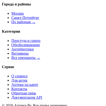
Города и районы
Москва
Санкт-Петербург
По районам →
Категории
Простуда и грипп
Обезболивающие
Антибиотики
Витамины
Все препараты →
Сервис
О сервисе
Для аптек
Аптеки на карте
Контакты
Обратная связь
Документация API
© 2026 Аптеки.Ру. Все права защищены.