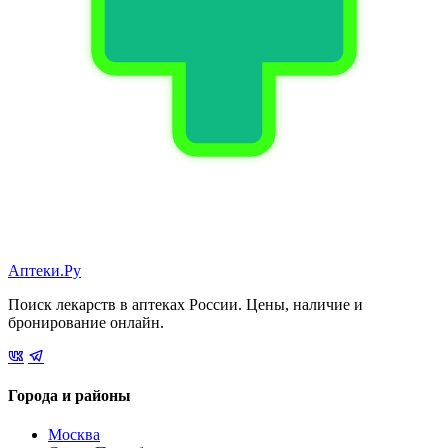
Аптеки.Ру
Поиск лекарств в аптеках России. Цены, наличие и
бронирование онлайн.
Города и районы
Москва