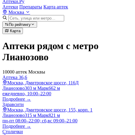
Аптеки.Ру
Аптеки
Препараты
Карта аптек
Москва
По рейтингу
Карта
Аптеки рядом с метро
Лианозово
10000 аптек Москвы
Аптека 36,6
Москва, Дмитровское шоссе, 116Д
Лианозово
303 м
Марк
662 м
ежедневно, 10:00–22:00
Подробнее →
Здравсити
Москва, Дмитровское шоссе, 155, корп. 1
Лианозово
315 м
Марк
821 м
пн-пт 08:00–22:00; сб,вс 09:00–21:00
Подробнее →
Столички