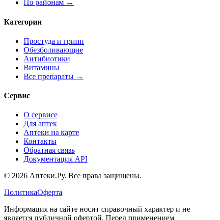
По районам →
Категории
Простуда и грипп
Обезболивающие
Антибиотики
Витамины
Все препараты →
Сервис
О сервисе
Для аптек
Аптеки на карте
Контакты
Обратная связь
Документация API
© 2026 Аптеки.Ру. Все права защищены.
Политика
Оферта
Информация на сайте носит справочный характер и не
является публичной офертой. Перед применением