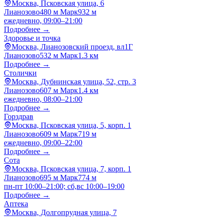
Москва, Псковская улица, 6
Лианозово
480 м
Марк
932 м
ежедневно, 09:00–21:00
Подробнее →
Здоровье и точка
Москва, Лианозовский проезд, вл1Г
Лианозово
532 м
Марк
1.3 км
Подробнее →
Столички
Москва, Дубнинская улица, 52, стр. 3
Лианозово
607 м
Марк
1.4 км
ежедневно, 08:00–21:00
Подробнее →
Горздрав
Москва, Псковская улица, 5, корп. 1
Лианозово
609 м
Марк
719 м
ежедневно, 09:00–22:00
Подробнее →
Сота
Москва, Псковская улица, 7, корп. 1
Лианозово
695 м
Марк
774 м
пн-пт 10:00–21:00; сб,вс 10:00–19:00
Подробнее →
Аптека
Москва, Долгопрудная улица, 7