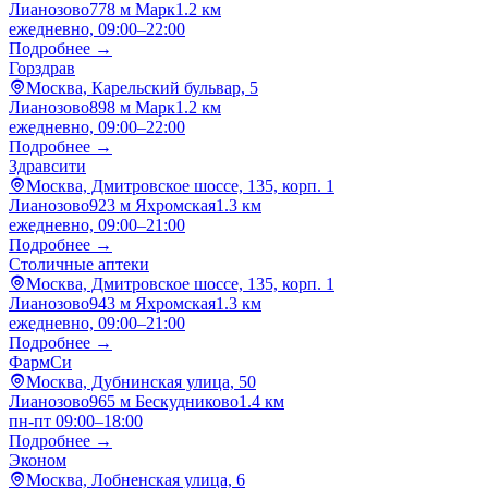
Лианозово
778 м
Марк
1.2 км
ежедневно, 09:00–22:00
Подробнее →
Горздрав
Москва, Карельский бульвар, 5
Лианозово
898 м
Марк
1.2 км
ежедневно, 09:00–22:00
Подробнее →
Здравсити
Москва, Дмитровское шоссе, 135, корп. 1
Лианозово
923 м
Яхромская
1.3 км
ежедневно, 09:00–21:00
Подробнее →
Столичные аптеки
Москва, Дмитровское шоссе, 135, корп. 1
Лианозово
943 м
Яхромская
1.3 км
ежедневно, 09:00–21:00
Подробнее →
ФармСи
Москва, Дубнинская улица, 50
Лианозово
965 м
Бескудниково
1.4 км
пн-пт 09:00–18:00
Подробнее →
Эконом
Москва, Лобненская улица, 6