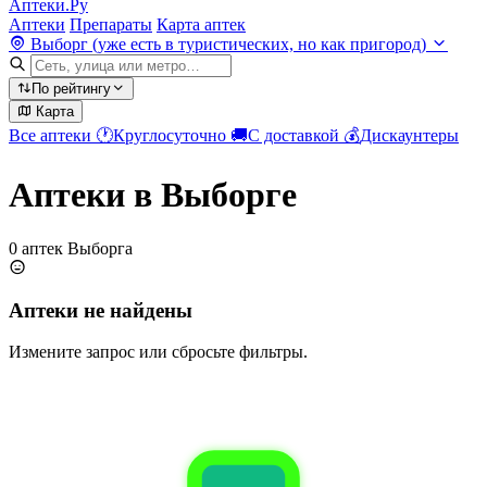
Аптеки.Ру
Аптеки
Препараты
Карта аптек
Выборг (уже есть в туристических, но как пригород)
По рейтингу
Карта
Все аптеки
🕐
Круглосуточно
🚚
С доставкой
💰
Дискаунтеры
Аптеки в Выборге
0 аптек Выборга
Аптеки не найдены
Измените запрос или сбросьте фильтры.