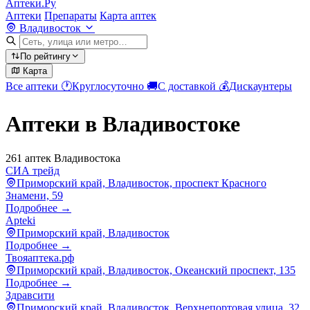
Аптеки.Ру
Аптеки
Препараты
Карта аптек
Владивосток
По рейтингу
Карта
Все аптеки
🕐
Круглосуточно
🚚
С доставкой
💰
Дискаунтеры
Аптеки в Владивостоке
261 аптек Владивостока
СИА трейд
Приморский край, Владивосток, проспект Красного
Знамени, 59
Подробнее →
Apteki
Приморский край, Владивосток
Подробнее →
Твояаптека.рф
Приморский край, Владивосток, Океанский проспект, 135
Подробнее →
Здравсити
Приморский край, Владивосток, Верхнепортовая улица, 32