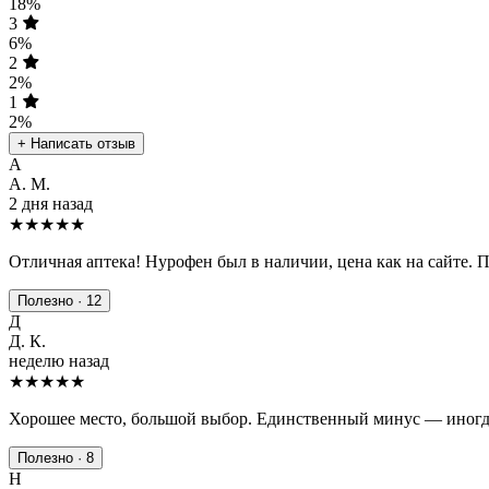
18%
3
6%
2
2%
1
2%
+ Написать отзыв
А
А. М.
2 дня назад
★★★★★
Отличная аптека! Нурофен был в наличии, цена как на сайте. 
Полезно · 12
Д
Д. К.
неделю назад
★★★★
★
Хорошее место, большой выбор. Единственный минус — иногда
Полезно · 8
Н