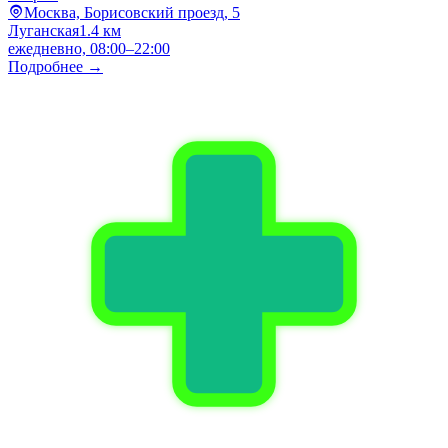
Москва, Борисовский проезд, 5
Луганская
1.4 км
ежедневно, 08:00–22:00
Подробнее →