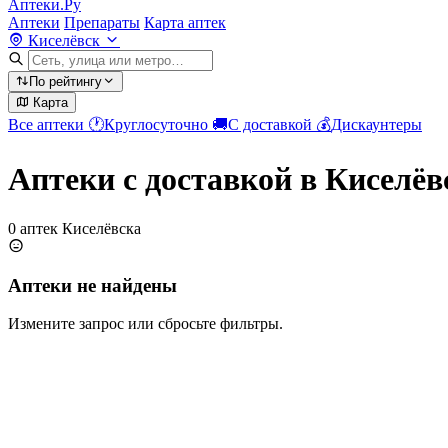
Аптеки.Ру
Аптеки
Препараты
Карта аптек
Киселёвск
По рейтингу
Карта
Все аптеки
🕐
Круглосуточно
🚚
С доставкой
💰
Дискаунтеры
Аптеки с доставкой в Киселёв
0 аптек Киселёвска
Аптеки не найдены
Измените запрос или сбросьте фильтры.