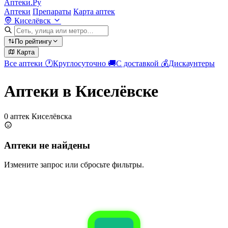
Аптеки.Ру
Аптеки
Препараты
Карта аптек
Киселёвск
По рейтингу
Карта
Все аптеки
🕐
Круглосуточно
🚚
С доставкой
💰
Дискаунтеры
Аптеки в Киселёвске
0 аптек Киселёвска
Аптеки не найдены
Измените запрос или сбросьте фильтры.