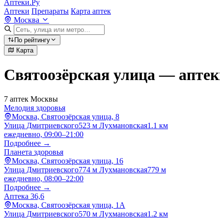
Аптеки.Ру
Аптеки
Препараты
Карта аптек
Москва
По рейтингу
Карта
Святоозёрская улица — аптек
7 аптек Москвы
Мелодия здоровья
Москва, Святоозёрская улица, 8
Улица Дмитриевского
523 м
Лухмановская
1.1 км
ежедневно, 09:00–21:00
Подробнее →
Планета здоровья
Москва, Святоозёрская улица, 16
Улица Дмитриевского
774 м
Лухмановская
779 м
ежедневно, 08:00–22:00
Подробнее →
Аптека 36,6
Москва, Святоозёрская улица, 1А
Улица Дмитриевского
570 м
Лухмановская
1.2 км