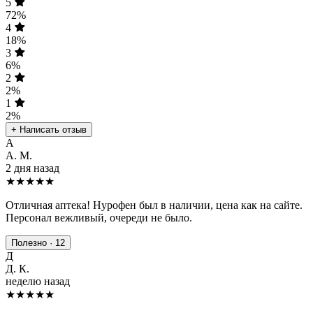
5
72%
4
18%
3
6%
2
2%
1
2%
+ Написать отзыв
А
А. М.
2 дня назад
★★★★★
Отличная аптека! Нурофен был в наличии, цена как на сайте.
Персонал вежливый, очереди не было.
Полезно · 12
Д
Д. К.
неделю назад
★★★★
★