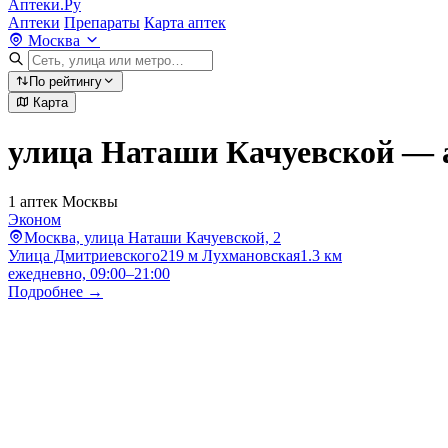
Аптеки.Ру
Аптеки
Препараты
Карта аптек
Москва
По рейтингу
Карта
улица Наташи Качуевской — 
1 аптек Москвы
Эконом
Москва, улица Наташи Качуевской, 2
Улица Дмитриевского
219 м
Лухмановская
1.3 км
ежедневно, 09:00–21:00
Подробнее →