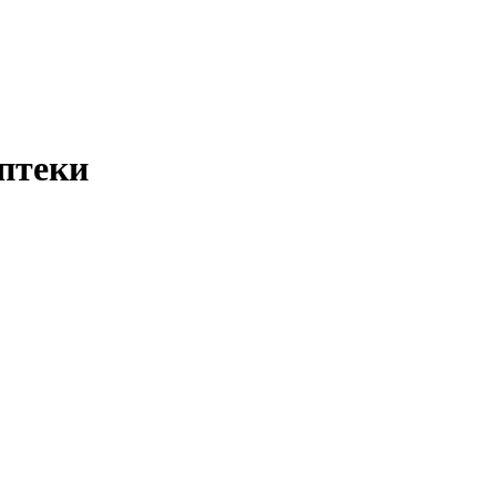
птеки