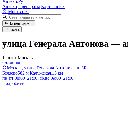
Аптеки.Ру
Аптеки
Препараты
Карта аптек
Москва
По рейтингу
Карта
улица Генерала Антонова — а
1 аптек Москвы
Столички
Москва, улица Генерала Антонова, вл3Б
Беляево
582 м
Калужская
1.3 км
пн-пт 08:00–21:00; сб,вс 09:00–21:00
Подробнее →