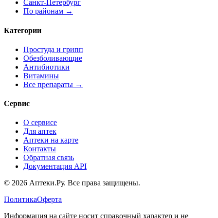
Санкт-Петербург
По районам →
Категории
Простуда и грипп
Обезболивающие
Антибиотики
Витамины
Все препараты →
Сервис
О сервисе
Для аптек
Аптеки на карте
Контакты
Обратная связь
Документация API
© 2026 Аптеки.Ру. Все права защищены.
Политика
Оферта
Информация на сайте носит справочный характер и не