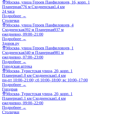
Москва, улица Героев Панфиловцев, 16, корп. 1
Планерная
776 м
Сходненская
1.4 км
24 часа
Подробнее →
Столички
Москва, улица Героев Панфиловцев, 4
Сходненская
392 м
Планерная
937 м
ежедневно, 09:00–21:00
Подробнее →
Здоров.ру
Москва, улица Героев Панфиловцев, 1
Сходненская
340 м
Планерная
981 м
ежедневно, 07:00–23:00
Подробнее →
Городская аптека
Москва, Туристская улица, 20, корп. 1
Планерная
1.0 км
Сходненская
1.4 км
пн-пт 10:00–21:00; сб 10:00–18:00; вс 10:00–17:00
Подробнее →
Горздрав
Москва, Туристская улица, 20, корп. 1
Планерная
1.1 км
Сходненская
1.4 км
ежедневно, 09:00–22:00
Подробнее →
Столички