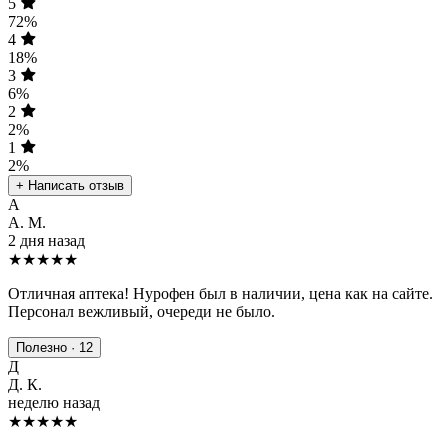
5
72%
4
18%
3
6%
2
2%
1
2%
+ Написать отзыв
А
А. М.
2 дня назад
★★★★★
Отличная аптека! Нурофен был в наличии, цена как на сайте.
Персонал вежливый, очереди не было.
Полезно · 12
Д
Д. К.
неделю назад
★★★★
★