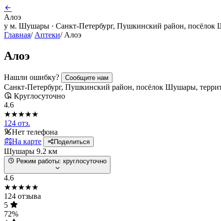
Алоэ
у м. Шушары · Санкт-Петербург, Пушкинский район, посёлок Ш
Главная
/
Аптеки
/
Алоэ
Алоэ
Нашли ошибку?
Сообщите нам
Санкт-Петербург, Пушкинский район, посёлок Шушары, террито
Круглосуточно
4.6
★★★★★
124 отз.
Нет телефона
На карте
Поделиться
Шушары
9.2 км
Режим работы:
круглосуточно
4.6
★★★★★
124 отзыва
5
72%