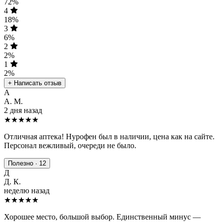
72%
4
18%
3
6%
2
2%
1
2%
+ Написать отзыв
А
А. М.
2 дня назад
★★★★★
Отличная аптека! Нурофен был в наличии, цена как на сайте.
Персонал вежливый, очереди не было.
Полезно · 12
Д
Д. К.
неделю назад
★★★★
★
Хорошее место, большой выбор. Единственный минус —