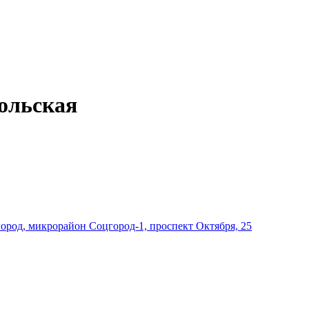
ольская
род, микрорайон Соцгород-1, проспект Октября, 25