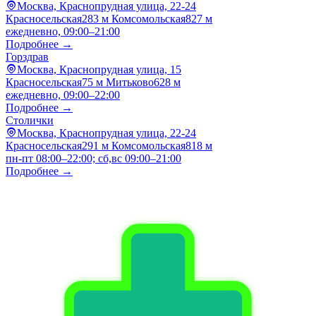
Москва, Краснопрудная улица, 22-24
Красносельская
283 м
Комсомольская
827 м
ежедневно, 09:00–21:00
Подробнее →
Горздрав
Москва, Краснопрудная улица, 15
Красносельская
75 м
Митьково
628 м
ежедневно, 09:00–22:00
Подробнее →
Столички
Москва, Краснопрудная улица, 22-24
Красносельская
291 м
Комсомольская
818 м
пн-пт 08:00–22:00; сб,вс 09:00–21:00
Подробнее →