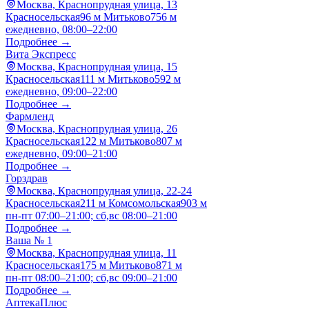
Москва, Краснопрудная улица, 13
Красносельская
96 м
Митьково
756 м
ежедневно, 08:00–22:00
Подробнее →
Вита Экспресс
Москва, Краснопрудная улица, 15
Красносельская
111 м
Митьково
592 м
ежедневно, 09:00–22:00
Подробнее →
Фармленд
Москва, Краснопрудная улица, 26
Красносельская
122 м
Митьково
807 м
ежедневно, 09:00–21:00
Подробнее →
Горздрав
Москва, Краснопрудная улица, 22-24
Красносельская
211 м
Комсомольская
903 м
пн-пт 07:00–21:00; сб,вс 08:00–21:00
Подробнее →
Ваша № 1
Москва, Краснопрудная улица, 11
Красносельская
175 м
Митьково
871 м
пн-пт 08:00–21:00; сб,вс 09:00–21:00
Подробнее →
АптекаПлюс