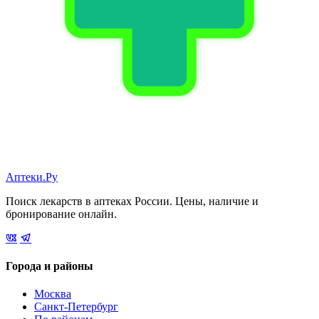
Аптеки.Ру
Поиск лекарств в аптеках России. Цены, наличие и
бронирование онлайн.
Города и районы
Москва
Санкт-Петербург