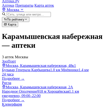
Аптеки.Ру
Аптеки
Препараты
Карта аптек
Москва
По рейтингу
Карта
Карамышевская набережная
— аптеки
3 аптек Москвы
ЗооПорт
Москва, Карамышевская набережная, 48к1
Бульвар Генерала Карбышева
1.0 км
Мнёвники
1.4 км
24 часа
Подробнее →
Ригла
Москва, Карамышевская набережная, 2А
Народное Ополчение
918 м
Хорошёвская
1.1 км
ежедневно, 09:00–22:00
Подробнее →
Клеверфарм