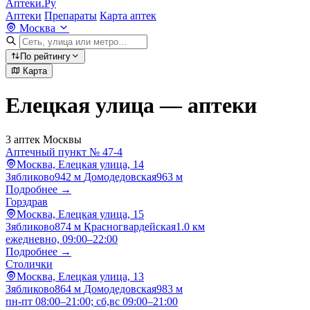
Аптеки.Ру
Аптеки
Препараты
Карта аптек
Москва
По рейтингу
Карта
Елецкая улица — аптеки
3 аптек Москвы
Аптечный пункт № 47-4
Москва, Елецкая улица, 14
Зябликово
942 м
Домодедовская
963 м
Подробнее →
Горздрав
Москва, Елецкая улица, 15
Зябликово
874 м
Красногвардейская
1.0 км
ежедневно, 09:00–22:00
Подробнее →
Столички
Москва, Елецкая улица, 13
Зябликово
864 м
Домодедовская
983 м
пн-пт 08:00–21:00; сб,вс 09:00–21:00