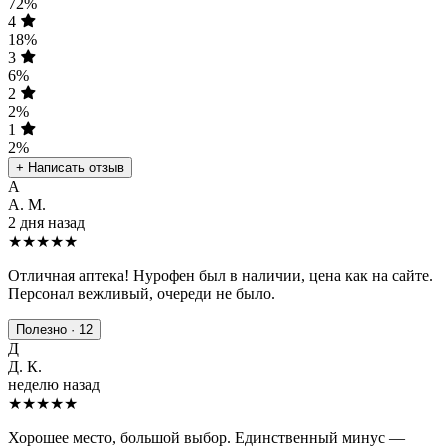
72%
4
18%
3
6%
2
2%
1
2%
+ Написать отзыв
А
А. М.
2 дня назад
★★★★★
Отличная аптека! Нурофен был в наличии, цена как на сайте.
Персонал вежливый, очереди не было.
Полезно · 12
Д
Д. К.
неделю назад
★★★★
★
Хорошее место, большой выбор. Единственный минус —