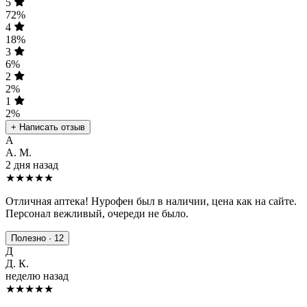
5
72%
4
18%
3
6%
2
2%
1
2%
+ Написать отзыв
А
А. М.
2 дня назад
★★★★★
Отличная аптека! Нурофен был в наличии, цена как на сайте.
Персонал вежливый, очереди не было.
Полезно · 12
Д
Д. К.
неделю назад
★★★★
★