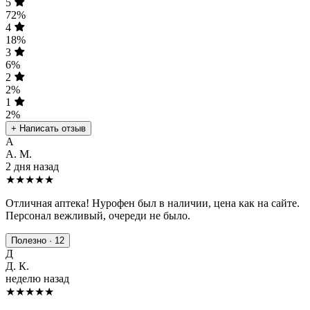
5
72%
4
18%
3
6%
2
2%
1
2%
+ Написать отзыв
А
А. М.
2 дня назад
★★★★★
Отличная аптека! Нурофен был в наличии, цена как на сайте.
Персонал вежливый, очереди не было.
Полезно · 12
Д
Д. К.
неделю назад
★★★★
★