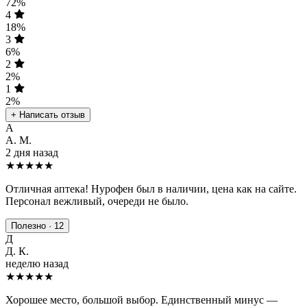
72%
4
18%
3
6%
2
2%
1
2%
+ Написать отзыв
А
А. М.
2 дня назад
★★★★★
Отличная аптека! Нурофен был в наличии, цена как на сайте.
Персонал вежливый, очереди не было.
Полезно · 12
Д
Д. К.
неделю назад
★★★★
★
Хорошее место, большой выбор. Единственный минус —