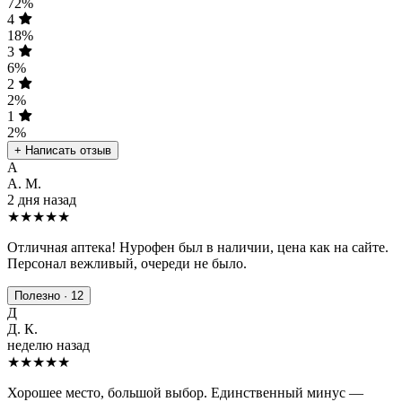
72%
4
18%
3
6%
2
2%
1
2%
+ Написать отзыв
А
А. М.
2 дня назад
★★★★★
Отличная аптека! Нурофен был в наличии, цена как на сайте.
Персонал вежливый, очереди не было.
Полезно · 12
Д
Д. К.
неделю назад
★★★★
★
Хорошее место, большой выбор. Единственный минус —