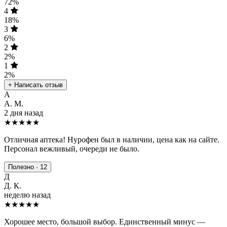
72%
4
18%
3
6%
2
2%
1
2%
+ Написать отзыв
А
А. М.
2 дня назад
★★★★★
Отличная аптека! Нурофен был в наличии, цена как на сайте.
Персонал вежливый, очереди не было.
Полезно · 12
Д
Д. К.
неделю назад
★★★★
★
Хорошее место, большой выбор. Единственный минус —