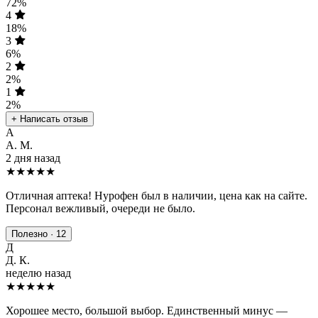
72%
4
18%
3
6%
2
2%
1
2%
+ Написать отзыв
А
А. М.
2 дня назад
★★★★★
Отличная аптека! Нурофен был в наличии, цена как на сайте.
Персонал вежливый, очереди не было.
Полезно · 12
Д
Д. К.
неделю назад
★★★★
★
Хорошее место, большой выбор. Единственный минус —