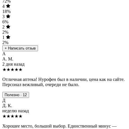
72%
4
18%
3
6%
2
2%
1
2%
+ Написать отзыв
А
А. М.
2 дня назад
★★★★★
Отличная аптека! Нурофен был в наличии, цена как на сайте.
Персонал вежливый, очереди не было.
Полезно · 12
Д
Д. К.
неделю назад
★★★★
★
Хорошее место, большой выбор. Единственный минус —