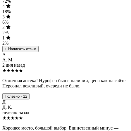
72%
4
18%
3
6%
2
2%
1
2%
+ Написать отзыв
А
А. М.
2 дня назад
★★★★★
Отличная аптека! Нурофен был в наличии, цена как на сайте.
Персонал вежливый, очереди не было.
Полезно · 12
Д
Д. К.
неделю назад
★★★★
★
Хорошее место, большой выбор. Единственный минус —