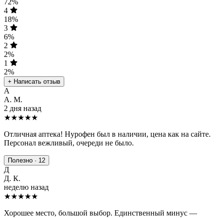
72%
4
18%
3
6%
2
2%
1
2%
+ Написать отзыв
А
А. М.
2 дня назад
★★★★★
Отличная аптека! Нурофен был в наличии, цена как на сайте.
Персонал вежливый, очереди не было.
Полезно · 12
Д
Д. К.
неделю назад
★★★★
★
Хорошее место, большой выбор. Единственный минус —