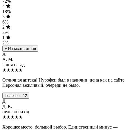
72%
4
18%
3
6%
2
2%
1
2%
+ Написать отзыв
А
А. М.
2 дня назад
★★★★★
Отличная аптека! Нурофен был в наличии, цена как на сайте.
Персонал вежливый, очереди не было.
Полезно · 12
Д
Д. К.
неделю назад
★★★★
★
Хорошее место, большой выбор. Единственный минус —